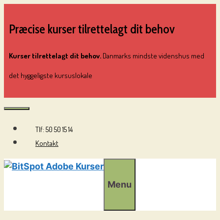
Hop
til
Præcise kurser tilrettelagt dit behov
indhold
Kurser tilrettelagt dit behov.
Danmarks mindste videnshus med
det hyggeligste kursuslokale
Tlf: 50 50 15 14
Menu
Kontakt
Menu