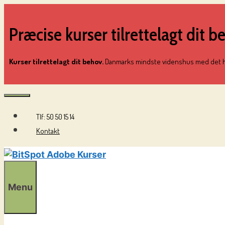
Hop
til
Præcise kurser tilrettelagt dit b
indhold
Kurser tilrettelagt dit behov.
Danmarks mindste videnshus med det hy
Tlf: 50 50 15 14
Menu
Kontakt
Menu