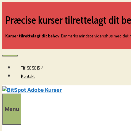
Hop
til
Præcise kurser tilrettelagt dit b
indhold
Kurser tilrettelagt dit behov.
Danmarks mindste videnshus med det hy
Tlf: 50 50 15 14
Menu
Kontakt
Menu